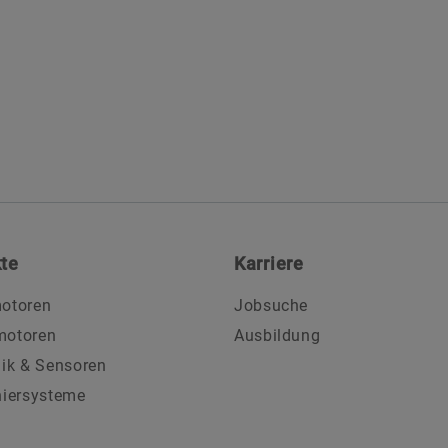
te
Karriere
otoren
Jobsuche
motoren
Ausbildung
nik & Sensoren
niersysteme