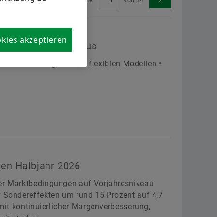
Seite
von
34
Segmentmotoren
zur Schaeffler Deutschland-Webseite
Torquemotoren UPR
Jetzt bestellen
ler als Arbeitgeber
okies akzeptieren
it in Deutschland aus
Sondermotoren
ltersteilzeitangebot mit flexiblen Modellen •
Übernehmen
prache
Übernehmen
sten Halbjahr 2026
der Marktbedingungen auf Vorjahresniveau
r Sondereffekten um rund 15 Prozent auf 4,7
 mit kontinuierlicher Margenverbesserung,