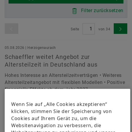
versandkostenfrei.
Filter zurücksetzen
Jetzt bestellen
Seite
von
34
05.08.2026 | Herzogenaurach
Schaeffler weitet Angebot zur
Altersteilzeit in Deutschland aus
Hohes Interesse an Altersteilzeitverträgen • Weiteres
Altersteilzeitangebot mit flexiblen Modellen • Positive
finanzielle Effekte ab dem Jahr 2027
Download
Wenn Sie auf „Alle Cookies akzeptieren“
klicken, stimmen Sie der Speicherung von
05.08.2026 | Herzogenaurach
Cookies auf Ihrem Gerät zu, um die
Schaeffler verbessert Profitabilität im
Websitenavigation zu verbessern, die