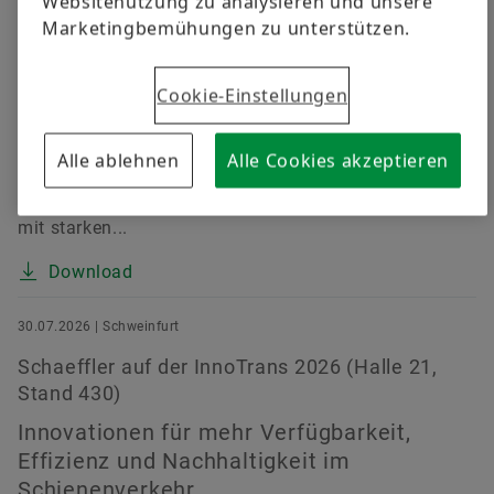
ersten Halbjahr 2026
Websitenutzung zu analysieren und unsere
Marketingbemühungen zu unterstützen.
Umsatz mit 11,7 Milliarden Euro trotz
herausfordernder Marktbedingungen auf
Cookie-Einstellungen
Vorjahresniveau (währungsbereinigt plus 0,4 Prozent)
• EBIT-Marge vor Sondereffekten um rund 15 Prozent
auf 4,7 Prozent verbessert (Vorjahr: 4,1 Prozent) • E-
Alle ablehnen
Alle Cookies akzeptieren
Mobility mit kontinuierlicher Margenverbesserung,
Powertrain & Chassis und Vehicle Lifetime Solutions
mit starken...
Download
30.07.2026 | Schweinfurt
Schaeffler auf der InnoTrans 2026 (Halle 21,
Stand 430)
Innovationen für mehr Verfügbarkeit,
Effizienz und Nachhaltigkeit im
Schienenverkehr