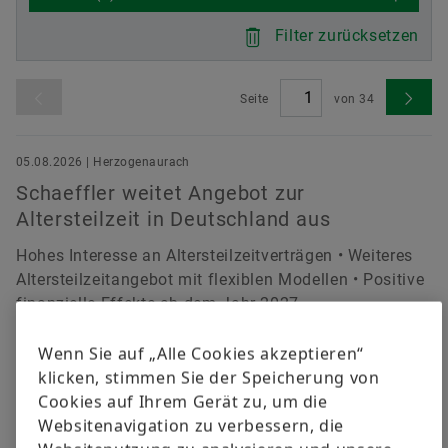
versandkostenfrei.
Filter zurücksetzen
Jetzt bestellen
Seite
von
34
05.08.2026 | Herzogenaurach
Schaeffler weitet Angebot zur
Altersteilzeit in Deutschland aus
Hohes Interesse an Altersteilzeitverträgen • Weiteres
Altersteilzeitangebot mit flexiblen Modellen • Positive
finanzielle Effekte ab dem Jahr 2027
Download
Wenn Sie auf „Alle Cookies akzeptieren“
klicken, stimmen Sie der Speicherung von
05.08.2026 | Herzogenaurach
Cookies auf Ihrem Gerät zu, um die
Schaeffler verbessert Profitabilität im
Websitenavigation zu verbessern, die