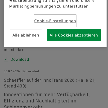
ersten Halbjahr 2026
Websitenutzung zu analysieren und unsere
Marketingbemühungen zu unterstützen.
Umsatz mit 11,7 Milliarden Euro trotz
herausfordernder Marktbedingungen auf
Cookie-Einstellungen
Vorjahresniveau (währungsbereinigt plus 0,4 Prozent)
• EBIT-Marge vor Sondereffekten um rund 15 Prozent
auf 4,7 Prozent verbessert (Vorjahr: 4,1 Prozent) • E-
Alle ablehnen
Alle Cookies akzeptieren
Mobility mit kontinuierlicher Margenverbesserung,
Powertrain & Chassis und Vehicle Lifetime Solutions
mit starken...
Download
30.07.2026 | Schweinfurt
Schaeffler auf der InnoTrans 2026 (Halle 21,
Stand 430)
Innovationen für mehr Verfügbarkeit,
Effizienz und Nachhaltigkeit im
Schienenverkehr