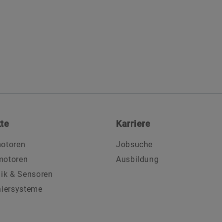
te
Karriere
otoren
Jobsuche
motoren
Ausbildung
nik & Sensoren
niersysteme