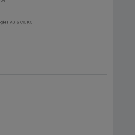
104
Segmentmotoren
zur Schaeffler Deutschland-Webseite
Torquemotoren UPR
Jetzt bestellen
ogies AG & Co. KG
Sondermotoren