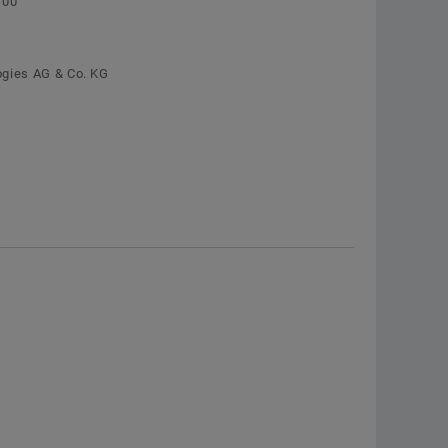
100
Segmentmotoren
zur Schaeffler Deutschland-Webseite
Torquemotoren UPR
Jetzt bestellen
ogies AG & Co. KG
Sondermotoren