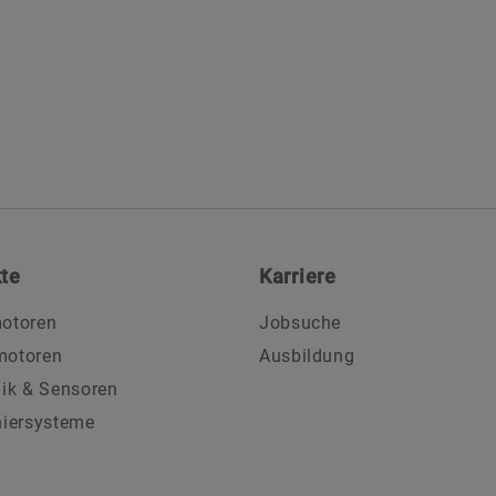
te
Karriere
otoren
Jobsuche
motoren
Ausbildung
nik & Sensoren
niersysteme