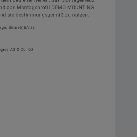
ll dem Bediener helfen, das Montagekreuz
Segmentmotoren
zur Schaeffler Deutschland-Webseite
d das Montageprofil DEMO-MOUNTING-
und sie bestimmungsgemäß zu nutzen.
Torquemotoren UPR
Jetzt bestellen
age, Betrieb)BA 38
Sondermotoren
ogies AG & Co. KG