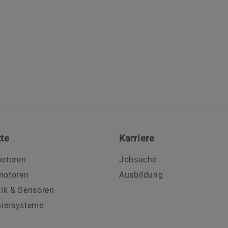
te
Karriere
otoren
Jobsuche
motoren
Ausbildung
nik & Sensoren
niersysteme