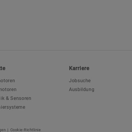
te
Karriere
otoren
Jobsuche
motoren
Ausbildung
nik & Sensoren
niersysteme
gen
Cookie-Richtlinie