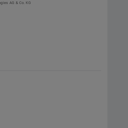
Segmentmotoren
ogies AG & Co. KG
zur Schaeffler Deutschland-Webseite
Torquemotoren UPR
Jetzt bestellen
Sondermotoren