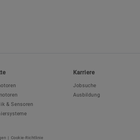
te
Karriere
otoren
Jobsuche
motoren
Ausbildung
nik & Sensoren
niersysteme
gen
Cookie-Richtlinie