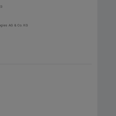
Segmentmotoren
zur Schaeffler Deutschland-Webseite
23
Torquemotoren UPR
Jetzt bestellen
ogies AG & Co. KG
Sondermotoren